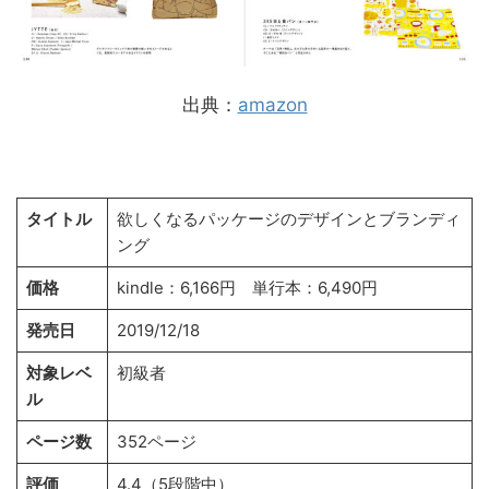
出典：
amazon
タイトル
欲しくなるパッケージのデザインとブランディ
ング
価格
kindle：6,166円 単行本：6,490円
発売日
2019/12/18
対象レベ
初級者
ル
ページ数
352ページ
評価
4.4（5段階中）