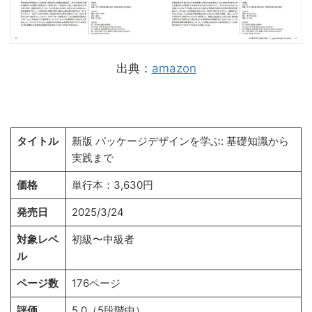
出典：
amazon
タイトル
新版 パッケージデザインを学ぶ: 基礎知識から
実践まで
価格
単行本：3,630円
発売日
2025/3/24
対象レベ
初級〜中級者
ル
ページ数
176ページ
評価
5.0（5段階中）